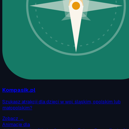
Kompasik.pl
Szukasz atrakcji dla dzieci w woj. śląskim, opolskim lub
małopolskim?
Zobacz →
Animacje dla