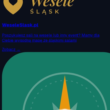
WeseleSlask.pl
Poszukujesz sali na wesele lub inny event? Mamy dla
Ciebie wygodną mapę ze śląskimi salami
Zobacz →