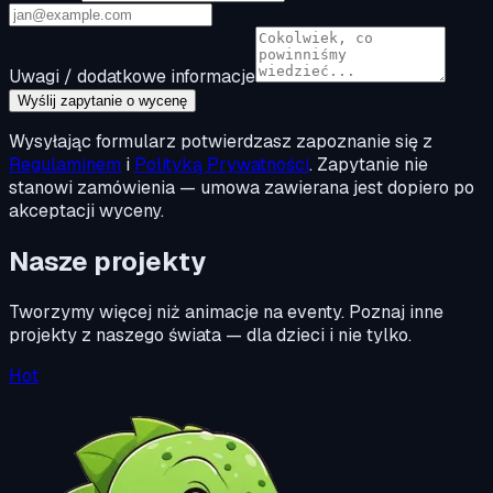
Uwagi / dodatkowe informacje
Wyślij zapytanie o wycenę
Wysyłając formularz potwierdzasz zapoznanie się z
Regulaminem
i
Polityką Prywatności
. Zapytanie nie
stanowi zamówienia — umowa zawierana jest dopiero po
akceptacji wyceny.
Nasze projekty
Tworzymy więcej niż animacje na eventy. Poznaj inne
projekty z naszego świata — dla dzieci i nie tylko.
Hot