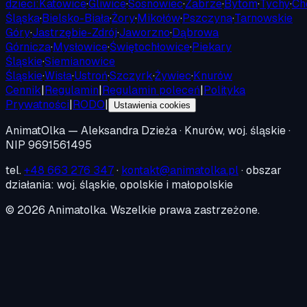
dzieci:
Katowice
·
Gliwice
·
Sosnowiec
·
Zabrze
·
Bytom
·
Tychy
·
Ch
Śląska
·
Bielsko-Biała
·
Żory
·
Mikołów
·
Pszczyna
·
Tarnowskie
Góry
·
Jastrzębie-Zdrój
·
Jaworzno
·
Dąbrowa
Górnicza
·
Mysłowice
·
Świętochłowice
·
Piekary
Śląskie
·
Siemianowice
Śląskie
·
Wisła
·
Ustroń
·
Szczyrk
·
Żywiec
·
Knurów
Cennik
|
Regulamin
|
Regulamin poleceń
|
Polityka
Prywatności
|
RODO
|
Ustawienia cookies
AnimatOlka
— Aleksandra Dzieża · Knurów, woj. śląskie ·
NIP 9691561495
tel.
+48 663 276 347
·
kontakt@animatolka.pl
· obszar
działania: woj. śląskie, opolskie i małopolskie
©
2026
Animatolka. Wszelkie prawa zastrzeżone.