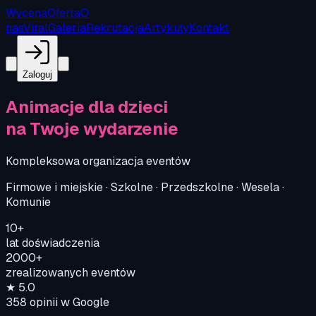
Wycena
Oferta
O
nas
Viral
Galeria
Rekrutacja
Artykuły
Kontakt
Zaloguj
Animacje dla dzieci
na Twoje wydarzenie
Kompleksowa organizacja eventów
Firmowe i miejskie · Szkolne · Przedszkolne · Wesela ·
Komunie
10+
lat doświadczenia
2000+
zrealizowanych eventów
★
5.0
358
opinii w Google