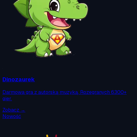
Dinozaurek
Darmowa gra z autorską muzyką. Rozegranych 6300+
gier.
Zobacz →
Nowość