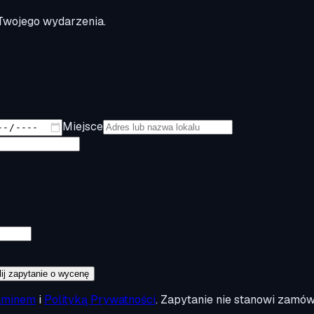
 Twojego wydarzenia.
Miejsce
ij zapytanie o wycenę
aminem
i
Polityką Prywatności
. Zapytanie nie stanowi zamó