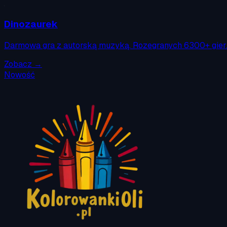
Dinozaurek
Darmowa gra z autorską muzyką. Rozegranych 6300+ gier
Zobacz →
Nowość