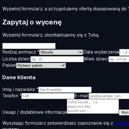
Wypełnij formularz, a przygotujemy ofertę dopasowaną do
Zapytaj o wycenę
Wypełnij formularz, skontaktujemy się z Tobą.
Rodzaj animacji *
Data wydarzenia
Liczba dzieci
Wiek dzieci
Pakiet
Dane klienta
Imię i nazwisko *
Telefon *
E-mail
Uwagi / dodatkowe informacje
Wyśl
Wysyłając formularz potwierdzasz zapoznanie się z
Regul