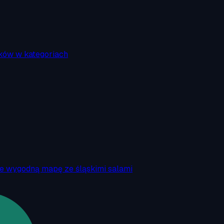
ków w kategoriach
ie wygodną mapę ze śląskimi salami