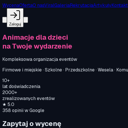
Wycena
Oferta
O nas
Viral
Galeria
Rekrutacja
Artykuły
Kontakt
Zaloguj
Animacje dla dzieci
na Twoje wydarzenie
Kompleksowa organizacja eventów
Firmowe i miejskie · Szkolne · Przedszkolne · Wesela · Kom
10+
lat doświadczenia
2000+
zrealizowanych eventów
★
5.0
358
opinii w Google
Zapytaj o wycenę