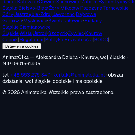
dzieci:
Katowice
·
Gliwice
·
Sosnowiec
·
Zabrze
·
Bytom
·
Tychy
·
Ch
Śląska
·
Bielsko-Biała
·
Żory
·
Mikołów
·
Pszczyna
·
Tarnowskie
Góry
·
Jastrzębie-Zdrój
·
Jaworzno
·
Dąbrowa
Górnicza
·
Mysłowice
·
Świętochłowice
·
Piekary
Śląskie
·
Siemianowice
Śląskie
·
Wisła
·
Ustroń
·
Szczyrk
·
Żywiec
·
Knurów
Cennik
|
Regulamin
|
Polityka Prywatności
|
RODO
|
Ustawienia cookies
AnimatOlka
— Aleksandra Dzieża · Knurów, woj. śląskie ·
NIP 9691561495
tel.
+48 663 276 347
·
kontakt@animatolka.pl
· obszar
działania: woj. śląskie, opolskie i małopolskie
©
2026
Animatolka. Wszelkie prawa zastrzeżone.