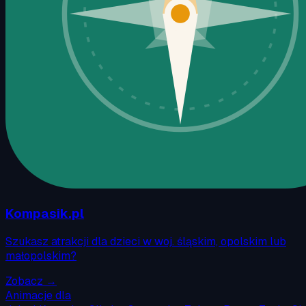
Kompasik.pl
Szukasz atrakcji dla dzieci w woj. śląskim, opolskim lub
małopolskim?
Zobacz →
Animacje dla