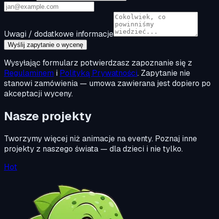
Uwagi / dodatkowe informacje
Wyślij zapytanie o wycenę
Wysyłając formularz potwierdzasz zapoznanie się z
Regulaminem
i
Polityką Prywatności
. Zapytanie nie
stanowi zamówienia — umowa zawierana jest dopiero po
akceptacji wyceny.
Nasze projekty
Tworzymy więcej niż animacje na eventy. Poznaj inne
projekty z naszego świata — dla dzieci i nie tylko.
Hot