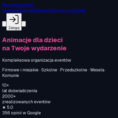
Wycena
Oferta
O
nas
Viral
Galeria
Rekrutacja
Artykuły
Kontakt
Zaloguj
Animacje dla dzieci
na Twoje wydarzenie
Kompleksowa organizacja eventów
Firmowe i miejskie · Szkolne · Przedszkolne · Wesela ·
Komunie
10+
lat doświadczenia
2000+
zrealizowanych eventów
★
5.0
356
opinii w Google