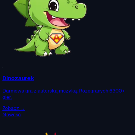
Dinozaurek
Darmowa gra z autorską muzyką. Rozegranych 6300+
gier.
Zobacz →
Nowość