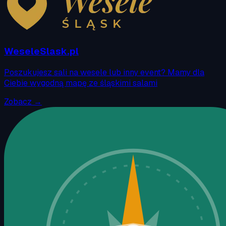
WeseleSlask.pl
Poszukujesz sali na wesele lub inny event? Mamy dla
Ciebie wygodną mapę ze śląskimi salami
Zobacz →