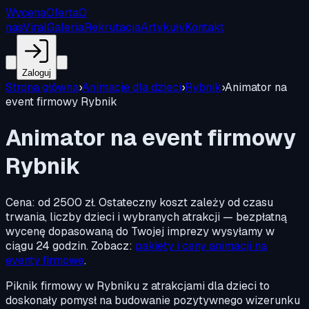
Wycena
Oferta
O
nas
Viral
Galeria
Rekrutacja
Artykuły
Kontakt
Zaloguj
Strona główna
›
Animacje dla dzieci
›
Rybnik
›
Animator na
event firmowy Rybnik
Animator na event firmowy
Rybnik
Cena:
od 2500 zł
.
Ostateczny koszt zależy od czasu
trwania, liczby dzieci i wybranych atrakcji — bezpłatną
wycenę dopasowaną do Twojej imprezy wysyłamy w
ciągu 24 godzin. Zobacz:
pakiety i ceny animacji na
eventy firmowe
.
Piknik firmowy w Rybniku z atrakcjami dla dzieci to
doskonały pomysł na budowanie pozytywnego wizerunku