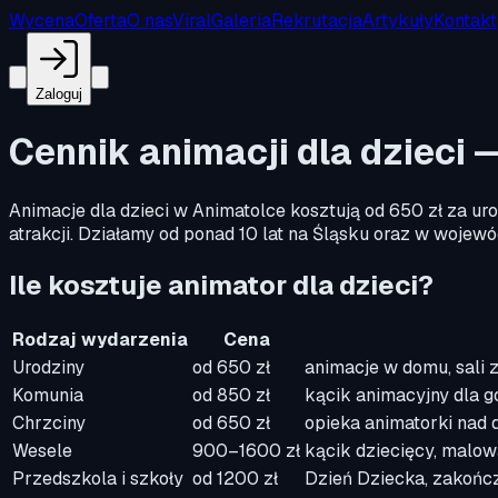
Wycena
Oferta
O nas
Viral
Galeria
Rekrutacja
Artykuły
Kontakt
Zaloguj
Cennik animacji dla dzieci 
Animacje dla dzieci w Animatolce kosztują od 650 zł za uro
atrakcji. Działamy od ponad 10 lat na Śląsku oraz w woje
Ile kosztuje animator dla dzieci?
Rodzaj wydarzenia
Cena
Urodziny
od 650 zł
animacje w domu, sali 
Komunia
od 850 zł
kącik animacyjny dla g
Chrzciny
od 650 zł
opieka animatorki nad 
Wesele
900–1600 zł
kącik dziecięcy, malowa
Przedszkola i szkoły
od 1200 zł
Dzień Dziecka, zakończ