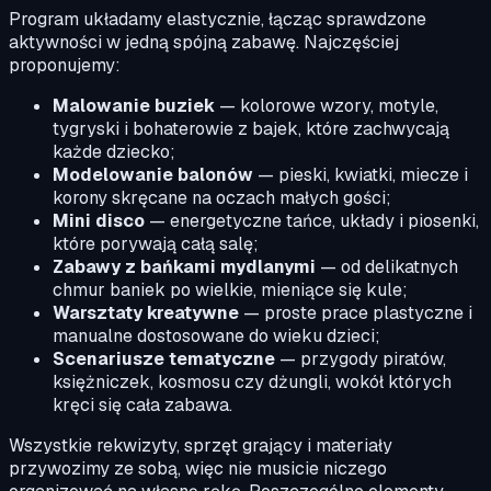
Program układamy elastycznie, łącząc sprawdzone
aktywności w jedną spójną zabawę. Najczęściej
proponujemy:
Malowanie buziek
— kolorowe wzory, motyle,
tygryski i bohaterowie z bajek, które zachwycają
każde dziecko;
Modelowanie balonów
— pieski, kwiatki, miecze i
korony skręcane na oczach małych gości;
Mini disco
— energetyczne tańce, układy i piosenki,
które porywają całą salę;
Zabawy z bańkami mydlanymi
— od delikatnych
chmur baniek po wielkie, mieniące się kule;
Warsztaty kreatywne
— proste prace plastyczne i
manualne dostosowane do wieku dzieci;
Scenariusze tematyczne
— przygody piratów,
księżniczek, kosmosu czy dżungli, wokół których
kręci się cała zabawa.
Wszystkie rekwizyty, sprzęt grający i materiały
przywozimy ze sobą, więc nie musicie niczego