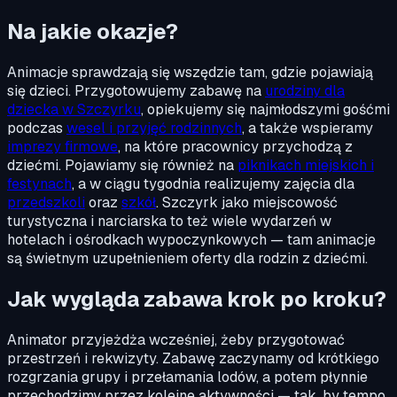
Na jakie okazje?
Animacje sprawdzają się wszędzie tam, gdzie pojawiają
się dzieci. Przygotowujemy zabawę na
urodziny dla
dziecka w Szczyrku
, opiekujemy się najmłodszymi gośćmi
podczas
wesel i przyjęć rodzinnych
, a także wspieramy
imprezy firmowe
, na które pracownicy przychodzą z
dziećmi. Pojawiamy się również na
piknikach miejskich i
festynach
, a w ciągu tygodnia realizujemy zajęcia dla
przedszkoli
oraz
szkół
. Szczyrk jako miejscowość
turystyczna i narciarska to też wiele wydarzeń w
hotelach i ośrodkach wypoczynkowych — tam animacje
są świetnym uzupełnieniem oferty dla rodzin z dziećmi.
Jak wygląda zabawa krok po kroku?
Animator przyjeżdża wcześniej, żeby przygotować
przestrzeń i rekwizyty. Zabawę zaczynamy od krótkiego
rozgrzania grupy i przełamania lodów, a potem płynnie
przechodzimy przez kolejne aktywności — tak, by tempo