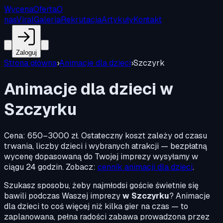
Wycena
Oferta
O
nas
Viral
Galeria
Rekrutacja
Artykuły
Kontakt
Zaloguj
Strona główna
›
Animacje dla dzieci
›
Szczyrk
Animacje dla dzieci w
Szczyrku
Cena:
650–3000 zł
.
Ostateczny koszt zależy od czasu
trwania, liczby dzieci i wybranych atrakcji — bezpłatną
wycenę dopasowaną do Twojej imprezy wysyłamy w
ciągu 24 godzin. Zobacz:
cennik animacji dla dzieci
.
Szukasz sposobu, żeby najmłodsi goście świetnie się
bawili podczas Waszej imprezy
w Szczyrku
? Animacje
dla dzieci to coś więcej niż kilka gier na czas — to
zaplanowana, pełna radości zabawa prowadzona przez