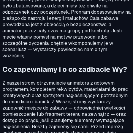
było zbalansowane, a dzieci miały też chwilę na
odpoczynek czy poczęstunek. Program dopasowujemy na
bieżąco do nastroju i energii maluchów. Cała zabawa
prowadzona jest z dbałością o bezpieczeństwo, a
animator przez cały czas ma grupę pod kontrolą. Jeśli
macie własny pomysł na motyw przewodni albo
szczególne życzenia, chętnie wkomponujemy je w
scenariusz — wystarczy powiedzieć nam o tym
wcześniej.
Co zapewniamy i o co zadbacie Wy?
Z naszej strony otrzymujecie animatora z gotowym
programem, kompletem rekwizytów, materiałami do prac
kreatywnych oraz sprzętem nagłaśniającym potrzebnym
do mini disco i baniek. Z Waszej strony wystarczy
zapewnić miejsce do zabawy — odpowiedniej wielkości
pomieszczenie lub fragment terenu na zewnątrz — oraz
dostęp do prądu, jeśli planujemy elementy wymagające
nagłośnienia. Resztą zajmiemy się sami. Przed imprezą
ustalamy wszystkie szczegóły, dzięki czemu w dniu