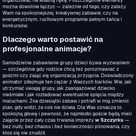
organizować na własną rękę. Poszczególne elementy
można dowolnie łączyć — zależnie od tego, czy zależy
Wam na spokojniejszej, kreatywnej zabawie, czy na
energetycznym, ruchowym programie pełnym tańca i
konkursów.
Dlaczego warto postawić na
profesjonalne animacje?
Samodzielne zabawianie grupy dzieci bywa wyzwaniem
— szczególnie gdy rodzice chcą też porozmawiać z
gośćmi czy zająć się organizacją przyjęcia. Doświadczony
animator zdejmuje ten ciężar z Waszych barków. Wie, jak
utrzymać uwagę grupy, jak zaangażować dziecko
nieśmiałe i jak rozładować ewentualne spięcia między
maluchami. Zna dziesiątki zabaw i potrafi w mig zmienić
plan, gdy widzi, że coś nie działa. Dla Was oznacza to
spokojną głowę i pewność, że najmłodsi goście będą mieli
zajęcie przez cały czas trwania imprezy
w Szczyrku
—
bez nudy, bez chaosu i bez konieczności pilnowania, czy
ktoś się nie znudził.