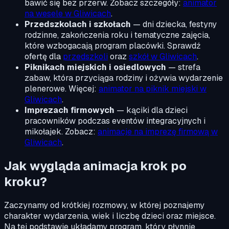
bawić się bez przerw. Zobacz szczegóły:
animator
na wesele w Gliwicach
.
Przedszkolach i szkołach
— dni dziecka, festyny
rodzinne, zakończenia roku i tematyczne zajęcia,
które wzbogacają program placówki. Sprawdź
ofertę dla
przedszkoli
oraz
szkół w Gliwicach
.
Piknikach miejskich i osiedlowych
— strefa
zabaw, która przyciąga rodziny i ożywia wydarzenie
plenerowe. Więcej:
animator na piknik miejski w
Gliwicach
.
Imprezach firmowych
— kąciki dla dzieci
pracowników podczas eventów integracyjnych i
mikołajek. Zobacz:
animacje na imprezę firmową w
Gliwicach
.
Jak wygląda animacja krok po
kroku?
Zaczynamy od krótkiej rozmowy, w której poznajemy
charakter wydarzenia, wiek i liczbę dzieci oraz miejsce.
Na tej podstawie układamy program, który płynnie