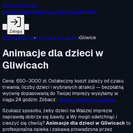
Wycena
Oferta
O
nas
Viral
Galeria
Rekrutacja
Artykuły
Kontakt
Zaloguj
Strona główna
›
Animacje dla dzieci
›
Gliwice
Animacje dla dzieci w
Gliwicach
Cena:
650–3000 zł
.
Ostateczny koszt zależy od czasu
trwania, liczby dzieci i wybranych atrakcji — bezpłatną
wycenę dopasowaną do Twojej imprezy wysyłamy w
ciągu 24 godzin. Zobacz:
cennik animacji dla dzieci
.
Szukasz sposobu, żeby dzieci na Waszej imprezie
naprawdę dobrze się bawiły, a Wy mogli odetchnąć i
cieszyć się chwilą?
Animacje dla dzieci w Gliwicach
to
profesjonalna opieka i zabawa prowadzona przez