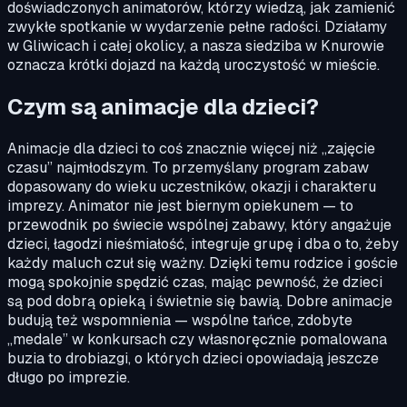
doświadczonych animatorów, którzy wiedzą, jak zamienić
zwykłe spotkanie w wydarzenie pełne radości. Działamy
w Gliwicach i całej okolicy, a nasza siedziba w Knurowie
oznacza krótki dojazd na każdą uroczystość w mieście.
Czym są animacje dla dzieci?
Animacje dla dzieci to coś znacznie więcej niż „zajęcie
czasu” najmłodszym. To przemyślany program zabaw
dopasowany do wieku uczestników, okazji i charakteru
imprezy. Animator nie jest biernym opiekunem — to
przewodnik po świecie wspólnej zabawy, który angażuje
dzieci, łagodzi nieśmiałość, integruje grupę i dba o to, żeby
każdy maluch czuł się ważny. Dzięki temu rodzice i goście
mogą spokojnie spędzić czas, mając pewność, że dzieci
są pod dobrą opieką i świetnie się bawią. Dobre animacje
budują też wspomnienia — wspólne tańce, zdobyte
„medale” w konkursach czy własnoręcznie pomalowana
buzia to drobiazgi, o których dzieci opowiadają jeszcze
długo po imprezie.