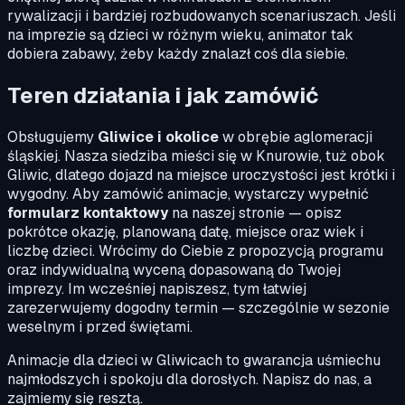
rywalizacji i bardziej rozbudowanych scenariuszach. Jeśli
na imprezie są dzieci w różnym wieku, animator tak
dobiera zabawy, żeby każdy znalazł coś dla siebie.
Teren działania i jak zamówić
Obsługujemy
Gliwice i okolice
w obrębie aglomeracji
śląskiej. Nasza siedziba mieści się w Knurowie, tuż obok
Gliwic, dlatego dojazd na miejsce uroczystości jest krótki i
wygodny. Aby zamówić animacje, wystarczy wypełnić
formularz kontaktowy
na naszej stronie — opisz
pokrótce okazję, planowaną datę, miejsce oraz wiek i
liczbę dzieci. Wrócimy do Ciebie z propozycją programu
oraz indywidualną wyceną dopasowaną do Twojej
imprezy. Im wcześniej napiszesz, tym łatwiej
zarezerwujemy dogodny termin — szczególnie w sezonie
weselnym i przed świętami.
Animacje dla dzieci w Gliwicach to gwarancja uśmiechu
najmłodszych i spokoju dla dorosłych. Napisz do nas, a
zajmiemy się resztą.