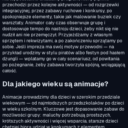
przechodzi przez kolejne aktywności — od rozgrzewki
integracyjnej, przez zabawy ruchowe i konkursy, po
spokojniejsze elementy, takie jak malowanie buziek czy
warsztaty. Animator cały czas obserwuje grupę i
dostosowuje tempo do nastroju dzieci, żeby nikt się nie
nudził ani nie przemęczył. Przyjeżdżamy z własnym
sprzętem i rekwizytami, a po zakończeniu sprzątamy po
sobie. Jeśli impreza ma swój motyw przewodni — na
przykład urodziny w stylu piratów albo festyn pod hasłem
dżungli — wplatamy go w cały scenariusz, od powitania
po pożegnanie, żeby zabawa tworzyła spójną, wciągającą
całość.
Dla jakiego wieku są animacje?
Animacje prowadzimy dla dzieci w szerokim przedziale
wiekowym — od najmłodszych przedszkolaków po dzieci
w wieku szkolnym. Kluczowe jest dopasowanie zabaw do
możliwości grupy: maluchy potrzebują prostszych,
krótszych aktywności i więcej wsparcia, starsze dzieci
chętniej biorą udział w konkursach z elementem