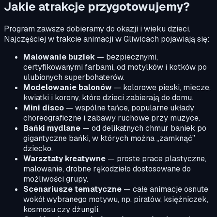
Jakie atrakcje przygotowujemy?
Program zawsze dobieramy do okazji i wieku dzieci.
Najczęściej w trakcie animacji w Gliwicach pojawiają się:
Malowanie buziek
— bezpiecznymi,
certyfikowanymi farbami, od motylków i kotków po
ulubionych superbohaterów.
Modelowanie balonów
— kolorowe pieski, miecze,
kwiatki i korony, które dzieci zabierają do domu.
Mini disco
— wspólne tańce, popularne układy
choreograficzne i zabawy ruchowe przy muzyce.
Bańki mydlane
— od delikatnych chmur baniek po
gigantyczne bańki, w których można „zamknąć”
dziecko.
Warsztaty kreatywne
— proste prace plastyczne,
malowanie, drobne rękodzieło dostosowane do
możliwości grupy.
Scenariusze tematyczne
— całe animacje osnute
wokół wybranego motywu, np. piratów, księżniczek,
kosmosu czy dżungli.