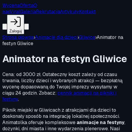
Wycena
Oferta
O
nas
Viral
Galeria
Rekrutacja
Artykuły
Kontakt
Zaloguj
Strona główna
›
Animacje dla dzieci
›
Gliwice
›
Animator na
festyn Gliwice
Animator na festyn Gliwice
Cena:
od 3000 zł
.
Ostateczny koszt zależy od czasu
trwania, liczby dzieci i wybranych atrakcji — bezpłatną
wycenę dopasowaną do Twojej imprezy wysyłamy w
ciągu 24 godzin. Zobacz:
cennik animacji na pikniki i
festyny
.
Piknik miejski w Gliwicach z atrakcjami dla dzieci to
doskonały sposób na integrację lokalnej społeczności.
Animatolka oferuje kompleksowe
animacje na festyny
,
dożynki, dni miasta i inne wydarzenia plenerowe. Nasi