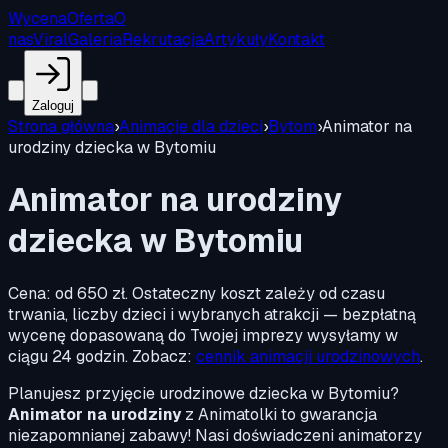
Wycena
Oferta
O
nas
Viral
Galeria
Rekrutacja
Artykuły
Kontakt
Zaloguj
Strona główna
›
Animacje dla dzieci
›
Bytom
›
Animator na
urodziny dziecka w Bytomiu
Animator na urodziny
dziecka w Bytomiu
Cena:
od 650 zł
.
Ostateczny koszt zależy od czasu
trwania, liczby dzieci i wybranych atrakcji — bezpłatną
wycenę dopasowaną do Twojej imprezy wysyłamy w
ciągu 24 godzin. Zobacz:
cennik animacji urodzinowych
.
Planujesz przyjęcie urodzinowe dziecka w Bytomiu?
Animator na urodziny
z Animatolki to gwarancja
niezapomnianej zabawy! Nasi doświadczeni animatorzy