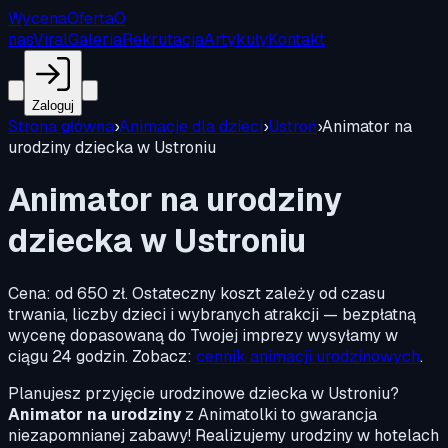
Wycena
Oferta
O
nas
Viral
Galeria
Rekrutacja
Artykuły
Kontakt
Zaloguj
Strona główna
›
Animacje dla dzieci
›
Ustroń
›
Animator na
urodziny dziecka w Ustroniu
Animator na urodziny
dziecka w Ustroniu
Cena:
od 650 zł
.
Ostateczny koszt zależy od czasu
trwania, liczby dzieci i wybranych atrakcji — bezpłatną
wycenę dopasowaną do Twojej imprezy wysyłamy w
ciągu 24 godzin. Zobacz:
cennik animacji urodzinowych
.
Planujesz przyjęcie urodzinowe dziecka w Ustroniu?
Animator na urodziny
z Animatolki to gwarancja
niezapomnianej zabawy! Realizujemy urodziny w hotelach